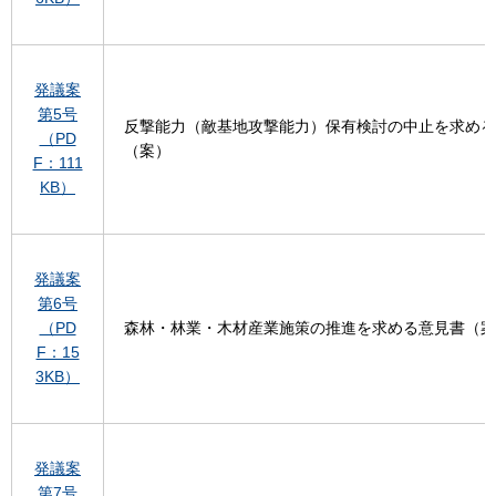
発議案
第5号
反撃能力（敵基地攻撃能力）保有検討の中止を求める
（PD
（案）
F：111
KB）
発議案
第6号
（PD
森林・林業・木材産業施策の推進を求める意見書（案
F：15
3KB）
発議案
第7号