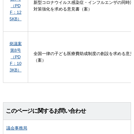
新型コロナウイルス感染症・インフルエンザの同時流
（PD
対策強化を求める意見書（案）
F：12
5KB）
発議案
第8号
全国一律の子ども医療費助成制度の創設を求める意見
（PD
（案）
F：10
3KB）
このページに関するお問い合わせ
議会事務局