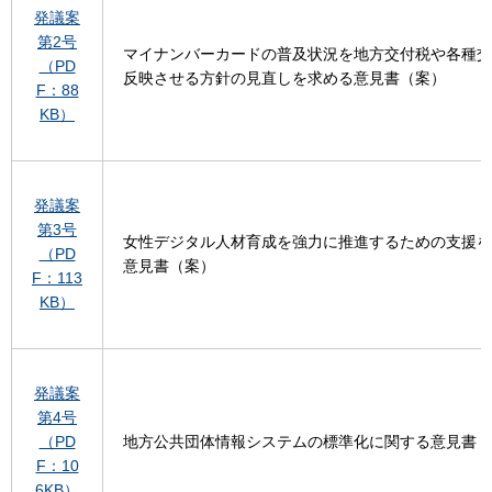
発議案
第2号
マイナンバーカードの普及状況を地方交付税や各種交
（PD
反映させる方針の見直しを求める意見書（案）
F：88
KB）
発議案
第3号
女性デジタル人材育成を強力に推進するための支援を
（PD
意見書（案）
F：113
KB）
発議案
第4号
（PD
地方公共団体情報システムの標準化に関する意見書（
F：10
6KB）