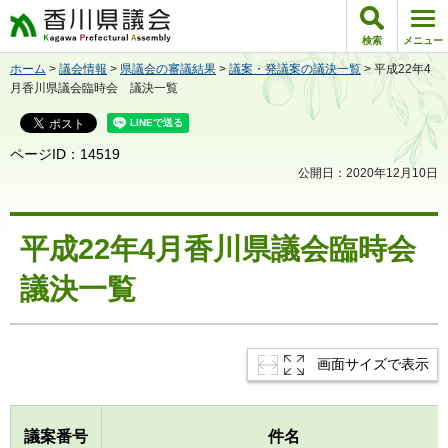
香川県議会
検索
メニュー
ホーム
>
議会情報
>
県議会の審議結果
>
議案・発議案の議決一覧
> 平成22年4
月香川県議会臨時会 議決一覧
ページID：14519
公開日：2020年12月10日
平成22年4月香川県議会臨時会
議決一覧
画面サイズで表示
議案番号
件名