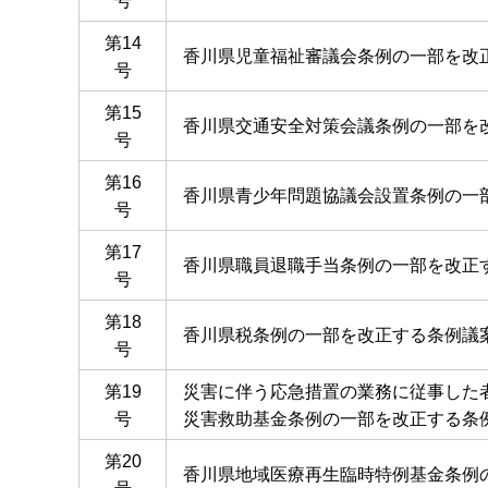
号
第14
香川県児童福祉審議会条例の一部を改
号
第15
香川県交通安全対策会議条例の一部を
号
第16
香川県青少年問題協議会設置条例の一
号
第17
香川県職員退職手当条例の一部を改正
号
第18
香川県税条例の一部を改正する条例議
号
第19
災害に伴う応急措置の業務に従事した
号
災害救助基金条例の一部を改正する条
第20
香川県地域医療再生臨時特例基金条例