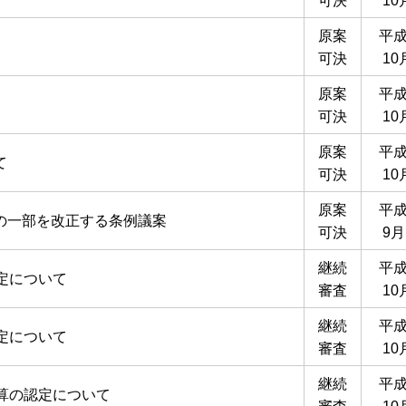
可決
10
原案
平成
可決
10
原案
平成
可決
10
原案
平成
て
可決
10
原案
平成
の一部を改正する条例議案
可決
9月
継続
平成
定について
審査
10
継続
平成
定について
審査
10
継続
平成
算の認定について