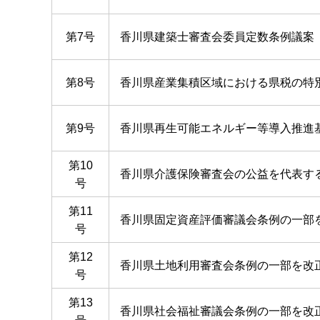
第7号
香川県建築士審査会委員定数条例議案
第8号
香川県産業集積区域における県税の特
第9号
香川県再生可能エネルギー等導入推進
第10
香川県介護保険審査会の公益を代表す
号
第11
香川県固定資産評価審議会条例の一部
号
第12
香川県土地利用審査会条例の一部を改
号
第13
香川県社会福祉審議会条例の一部を改