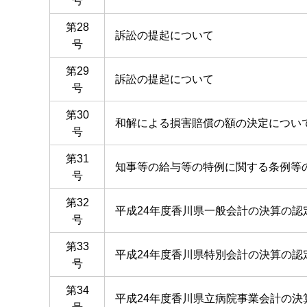
号
第28
訴訟の提起について
号
第29
訴訟の提起について
号
第30
和解による損害賠償の額の決定につい
号
第31
知事等の給与等の特例に関する条例等
号
第32
平成24年度香川県一般会計の決算の認
号
第33
平成24年度香川県特別会計の決算の認
号
第34
平成24年度香川県立病院事業会計の決