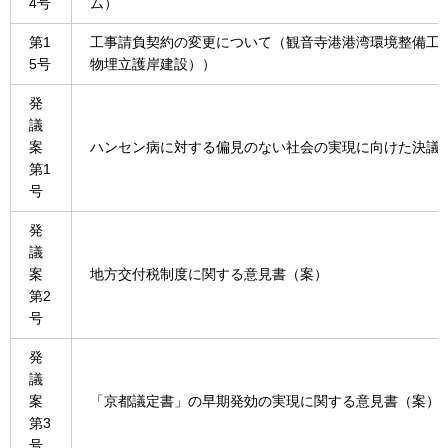
4号
ム）
第1
工事請負契約の変更について（観音寺港港湾環境整備工
5号
物埋立護岸建設））
発
議
案
ハンセン病に対する偏見のない社会の実現に向けた決議
第1
号
発
議
案
地方交付税制度に関する意見書（案）
第2
号
発
議
案
「京都議定書」の早期発効の実現に関する意見書（案）
第3
号