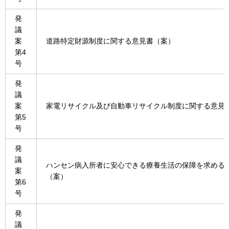
発
議
案
道路特定財源制度に関する意見書（案）
第4
号
発
議
案
家電リサイクル及び自動車リサイクル制度に関する意見
第5
号
発
議
ハンセン病入所者に安心できる療養生活の保障を求める
案
（案）
第6
号
発
議