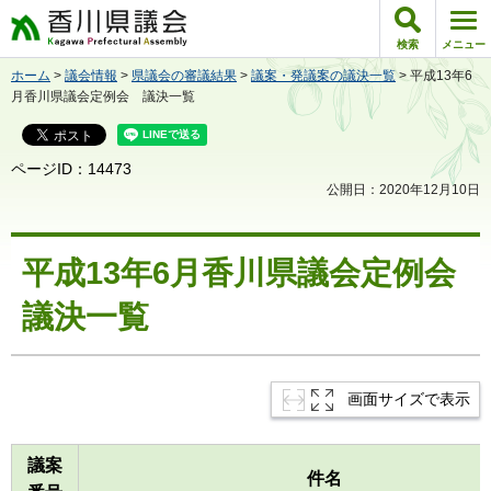
香川県議会
検索
メニュー
ホーム
>
議会情報
>
県議会の審議結果
>
議案・発議案の議決一覧
> 平成13年6
月香川県議会定例会 議決一覧
ページID：14473
公開日：2020年12月10日
平成13年6月香川県議会定例会
議決一覧
画面サイズで表示
議案
件名