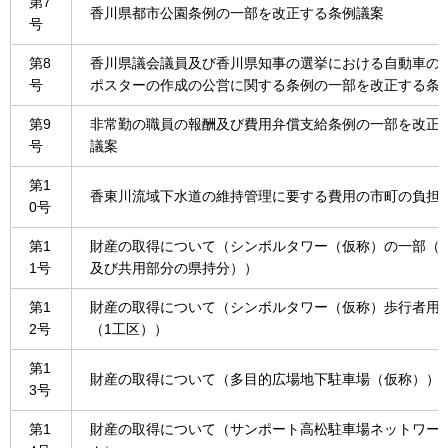
第7
香川県都市公園条例の一部を改正する条例議案
号
第8
香川県議会議員及び香川県知事の選挙における自動車の
号
ポスターの作成の公営に関する条例の一部を改正する条
第9
非常勤の職員の報酬及び費用弁償支給条例の一部を改正
号
議案
第1
香東川流域下水道の維持管理に要する費用の市町の負担
0号
第1
財産の取得について（シンボルタワー（仮称）の一部（
1号
及び共用部分の県持分））
第1
財産の取得について（シンボルタワー（仮称）歩行者用
2号
（1工区））
第1
財産の取得について（多目的広場地下駐車場（仮称））
3号
第1
財産の取得について（サンポート高松駐車場ネットワー