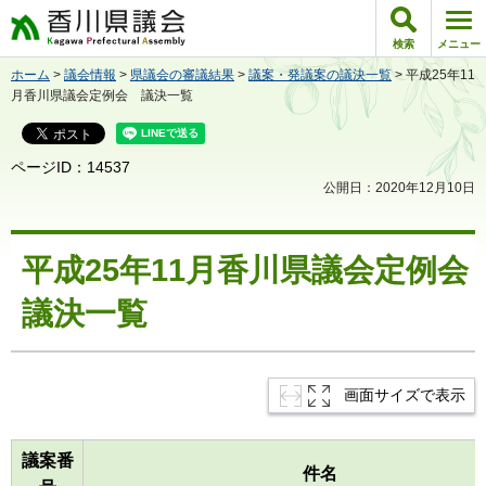
香川県議会
検索
メニュー
ホーム
>
議会情報
>
県議会の審議結果
>
議案・発議案の議決一覧
> 平成25年11
月香川県議会定例会 議決一覧
ページID：14537
公開日：2020年12月10日
平成25年11月香川県議会定例会
議決一覧
画面サイズで表示
議案番
件名