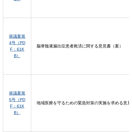
発議案第
4号（PD
脳脊髄液漏出症患者救済に関する意見書（案）
F：61K
B）
発議案第
5号（PD
地域医療を守るための緊急対策の実施を求める意見
F：61K
B）