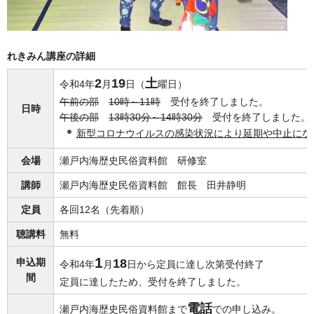
れきみん講座の詳細
2
19
土
令和4年
月
日（
曜日）
午前の部
1
0時～11時
受
付を終了しました。
日時
午後の部
1
3時30分～14時30分
受
付を終了しました。
新型コロナウイルスの感染状況により延期や中止にな
会場
瀬戸内海歴史民俗資料館
研
修室
講師
瀬戸内海歴史民俗資料館
館長
田井静明
定員
各回12名（先着順）
聴講料
無料
1
申込期
18
令和4年
月
日から定員に達し次第受付終了
間
定員に達したため、受付を終了しました。
電話
瀬戸内海歴史民俗資料館まで
での申し込み。