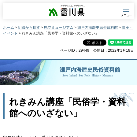
香川県
メニュー
ホーム
>
組織から探す
>
県立ミュージアム
>
瀬戸内海歴史民俗資料館
>
講座・
イベント
> れきみん講座「民俗学・資料館へのいざない」
ページID：29449
公開日：2022年1月18日
瀬戸内海歴史民俗資料館
Seto_Inland_Sea_Folk_History_Museum
れきみん講座「民俗学・資料
館へのいざない」