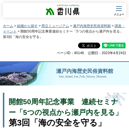
香川県
メニュー
ホーム
>
組織から探す
>
県立ミュージアム
>
瀬戸内海歴史民俗資料館
>
講座・
イベント
> 開館50周年記念事業連続セミナー「5つの視点から瀬戸内を見る」
第3回「海の安全を守る」
ページID：40146
公開日：2023年4月24日
瀬戸内海歴史民俗資料館
Seto_Inland_Sea_Folk_History_Museum
開館50周年記念事業
連続セミナ
ー「5つの視点から瀬戸内を見る」
第3回「海の安全を守る」