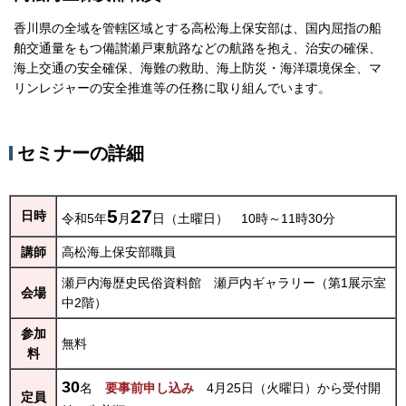
香川県の全域を管轄区域とする高松海上保安部は、国内屈指の船
舶交通量をもつ備讃瀬戸東航路などの航路を抱え、治安の確保、
海上交通の安全確保、海難の救助、海上防災・海洋環境保全、マ
リンレジャーの安全推進等の任務に取り組んでいます。
セミナーの詳細
5
27
日時
令和5年
月
日（土曜日）
10時～11時30分
講師
高松海上保安部職員
瀬戸内海歴史民俗資料館
瀬戸内ギャラリー（第1展示室
会場
中2階）
参加
無料
料
30
名
要事前申し込み
4月25日（火曜日）から受付開
定員