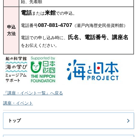
始、先着順
電話
来館
または
での申込。
087-881-4707
電話番号
（瀬戸内海歴史民俗資料館）
申込
方法
氏名、電話番号、講座名
電話での申し込み時に、
をお伝えください。
『講座・イベント一覧』へ戻る
講座・イベント
トップ