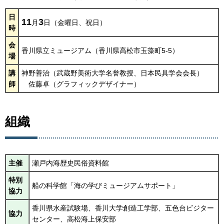
日
11
3
月
日（金曜日、祝日）
時
会
香川県立ミュージアム（香川県高松市玉藻町5-5）
場
講
神野善治（武蔵野美術大学名誉教授、日本民具学会会長）
師
佐藤卓（グラフィックデザイナー）
組織
主催
瀬戸内海歴史民俗資料館
特別
船の科学館「海の学びミュージアムサポート」
協力
香川県水産試験場、香川大学創造工学部、五色台ビジター
協力
センター、高松海上保安部