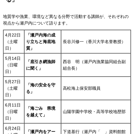
地質学や漁業、環境など異なる分野で活動する講師が、それぞれの
視点から瀬戸内について語ります。
4月22日
「瀬戸内海の成
（土曜
り立ちと海底地
長谷川修一（香川大学名誉教授）
日）
質」
5月14日
「底引き網漁師
西谷
明
（瀬戸内漁業協同組合副
（日曜
に聞く」
組合長）
日）
5月27日
「海の安全を守
（土曜
高松海上保安部職員
る」
日）
6月11日
「海ごみ
県境
（日曜
山陽学園中学校・高等学校地歴部
を越えて」
日）
6月24日
「瀬戸内をアー
下道基行（瀬戸内「
」資料館館