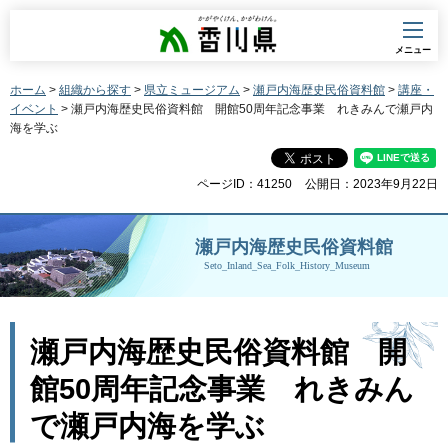
香川県
メニュー
ホーム
>
組織から探す
>
県立ミュージアム
>
瀬戸内海歴史民俗資料館
>
講座・
イベント
> 瀬戸内海歴史民俗資料館 開館50周年記念事業 れきみんで瀬戸内
海を学ぶ
ページID：41250
公開日：2023年9月22日
瀬戸内海歴史民俗資料館
Seto_Inland_Sea_Folk_History_Museum
瀬戸内海歴史民俗資料館
開
館50周年記念事業
れきみん
で瀬戸内海を学ぶ