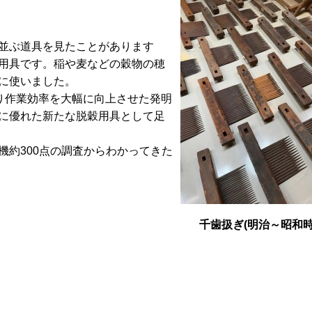
並ぶ道具を見たことがあります
用具です。稲や麦などの穀物の穂
に使いました。
り作業効率を大幅に向上させた発明
に優れた新たな脱穀用具として足
機約300点の調査からわかってきた
千歯扱ぎ(明治～昭和時