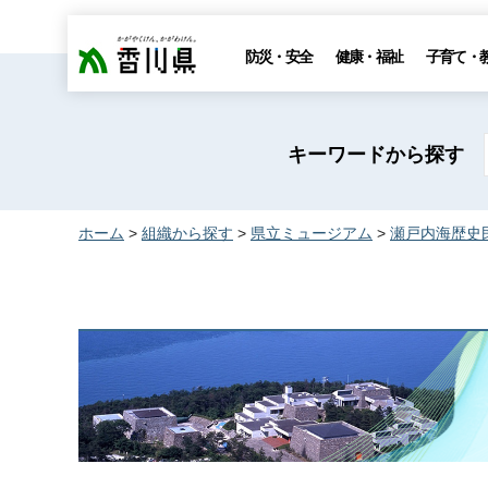
香川県
防災・安全
健康・福祉
子育て・
キーワードから探す
ホーム
>
組織から探す
>
県立ミュージアム
>
瀬戸内海歴史