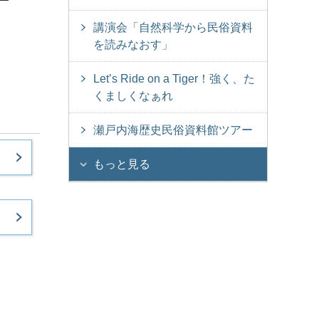
講演会「自然科学から民俗資料
を読みなおす」
Let’s Ride on a Tiger！強く、た
くましくなぁれ
瀬戸内海歴史民俗資料館ツアー
もっと見る