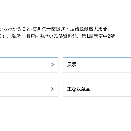
からわかること-香川の千歯扱ぎ・足踏脱穀機大集合-
曜日）、場所：瀬戸内海歴史民俗資料館、第1展示室中2階
展示
主な収蔵品