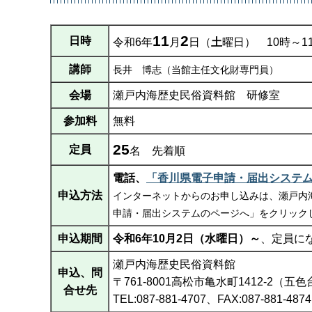
11
2
日時
令和6年
月
日（
土
曜日）
10時～1
講師
長井
博志（当館主任文化財専門員）
会場
瀬戸内海歴史民俗資料館
研修室
参加料
無料
25
定員
名
先着順
電話、
「香川県電子申請・届出システ
申込方法
インターネットからのお申し込みは、瀬戸内
申請・届出システムのページへ」をクリック
申込期間
令和6年10月2日（水曜日）～
、定員に
瀬戸内海歴史民俗資料館
申込、問
〒761-8001高松市亀水町1412-2（五
合せ先
TEL:087-881-4707、FAX:087-881-4874