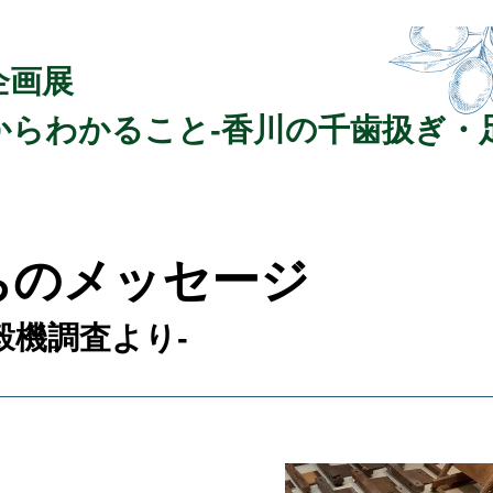
企画展
からわかること-香川の千歯扱ぎ・
ちのメッセージ
穀機調査より-