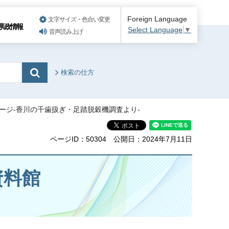
Foreign Language
文字サイズ・色合い変更
県政情報
Select Language
▼
音声読み上げ
検索の仕方
ージ-香川の千歯扱ぎ・足踏脱穀機調査より-
ページID：50304
公開日：2024年7月11日
資料館