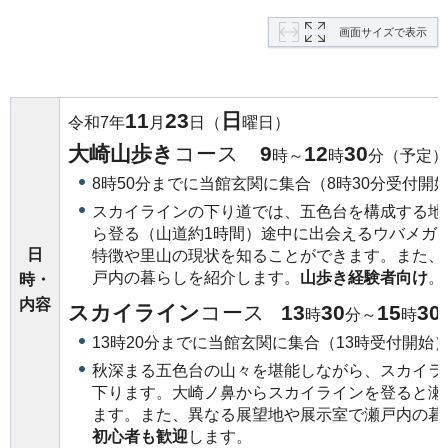
画面サイズで表示
11
23
日
令和7年
月
日（
曜日）
大崎山歩き
コース
9
12
30
時～
時
分（予定）
8時50分までに当館玄関に集合（8時30分受付開
スカイラインの下り道では、五色台を構成する地
ら登る（山道約1時間）途中に出会えるウバメガ
日
特徴や里山の現状を知ることができます。また、
戸内の暮らしを紹介します。
山歩き経験者向け
。
時・
内容
スカイライン
コース
13
30
15
30
時
分～
時
13時20分までに当館玄関に集合（13時受付開始
秋深まる五色台の山々を堪能しながら、スカイラ
下ります。大崎ノ鼻からスカイラインを登ると瀬
ます。また、異なる展望地や展示室で瀬戸内の暮
初心者も歓迎
します。