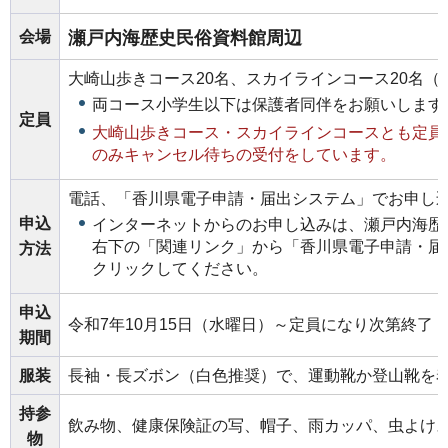
会場
瀬戸内海歴史民俗資料館周辺
大崎山歩きコース20名、スカイラインコース20名（
両コース小学生以下は保護者同伴をお願いします
定員
大崎山歩きコース・スカイラインコースとも定員
のみキャンセル待ちの受付をしています。
電話、「香川県電子申請・届出システム」でお申し
申込
インターネットからのお申し込みは、瀬戸内海歴
右下の「関連リンク」から「香川県電子申請・届
方法
クリックしてください。
申込
令和7年10月15日（水曜日）～定員になり次第終了
期間
服装
長袖・長ズボン（白色推奨）で、運動靴か登山靴を
持参
飲み物、健康保険証の写、帽子、雨カッパ、虫よけ
物