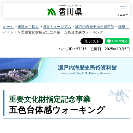
香川県
メニュー
ホーム
>
組織から探す
>
県立ミュージアム
>
瀬戸内海歴史民俗資料館
>
講座・
イベント
> 重要文化財指定記念事業 五色台体感ウォーキング
ページID：57315
公開日：2025年10月5日
瀬戸内海歴史民俗資料館
Seto_Inland_Sea_Folk_History_Museum
重要文化財指定記念事業
五色台体感ウォーキング