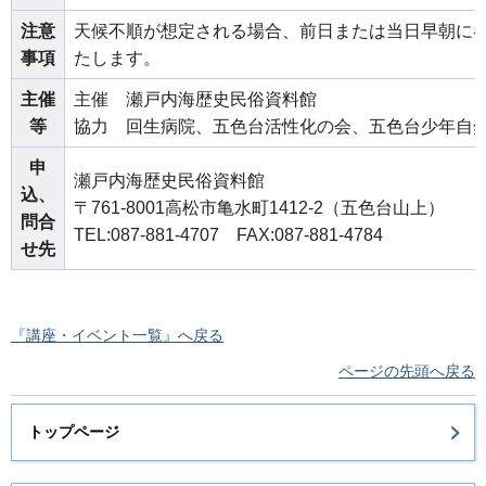
注意
天候不順が想定される場合、前日または当日早朝に
事項
たします。
主催
主催
瀬戸内海歴史民俗資料館
等
協力
回生病院
、五色台活性化の会、五色台少年自
申
瀬戸内海歴史民俗資料館
込、
〒761-8001高松市亀水町1412-2（五色台山上）
問合
TEL:087-881-4707
FAX:087-881-4784
せ先
『講座・イベント一覧』へ戻る
ページの先頭へ戻る
トップページ