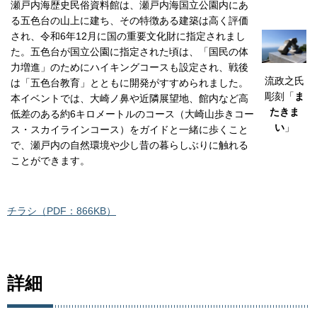
瀬戸内海歴史民俗資料館は、瀬戸内海国立公園内にあ
る五色台の山上に建ち、その特徴ある建築は高く評価
され、令和6年12月に国の重要文化財に指定されまし
た。五色台が国立公園に指定された頃は、「国民の体
力増進」のためにハイキングコースも設定され、戦後
流政之氏
は「五色台教育」とともに開発がすすめられました。
彫刻「
ま
本イベントでは、大崎ノ鼻や近隣展望地、館内など高
たきま
低差のある約6キロメートルのコース（大崎山歩きコー
い
」
ス・スカイラインコース）をガイドと一緒に歩くこと
で、瀬戸内の自然環境や少し昔の暮らしぶりに触れる
ことができます。
チラシ（PDF：866KB）
詳細