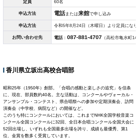
定員
60名
電話
来館
申込方法
または
で申し込み
申込方法
令和5年8月24日（木曜日）より定員にな
087-881-4707
お問い合わせ先
電話
：
（高松市亀水町141
香川県立坂出高校合唱部
昭和25年（1950年）創部。「合唱の感動と楽しさの追究」を信条
に、現在、部員数約40名。主な活動は、コンクールやヴォーカル・
アンサンブル・コンテスト、県合唱祭への参加や定期演奏会、訪問
演奏会（中学校、病院など）の開催など。
このうち特にコンクールにおいては、これまでNHK全国学校音楽コ
ンクール全国コンクールに32回、全日本合唱コンクール全国大会に
52回出場し、いずれも全国最多出場を誇り、成績も最優秀、第1
位、金賞を数多く受賞しています。