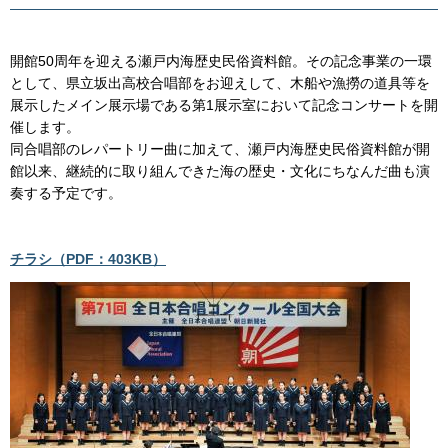
開館50周年を迎える瀬戸内海歴史民俗資料館。その記念事業の一環
として、県立坂出高校合唱部をお迎えして、木船や漁撈の道具等を
展示したメイン展示場である第1展示室において記念コンサートを開
催します。
同合唱部のレパートリー曲に加えて、瀬戸内海歴史民俗資料館が開
館以来、継続的に取り組んできた海の歴史・文化にちなんだ曲も演
奏する予定です。
チラシ（PDF：403KB）