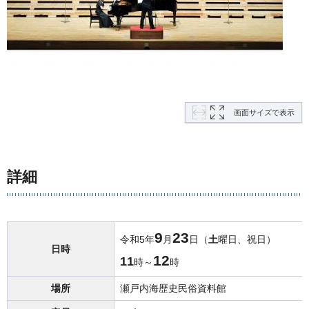
画面サイズで表示
詳細
9
23
令和5年
月
日（
土
曜日、祝日）
日時
12
11
時～
時
場所
瀬戸内海歴史民俗資料館