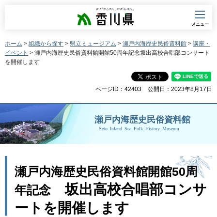
香川県
メニュー
ホーム
>
組織から探す
>
県立ミュージアム
>
瀬戸内海歴史民俗資料館
>
講座・
イベント
> 瀬戸内海歴史民俗資料館開館50周年記念坂出高校合唱部コンサート
を開催します
ページID：42403
公開日：2023年8月17日
瀬戸内海歴史民俗資料館
Seto_Inland_Sea_Folk_History_Museum
瀬戸内海歴史民俗資料館開館50周
坂出高校合唱部コンサ
年記念
ートを開催します