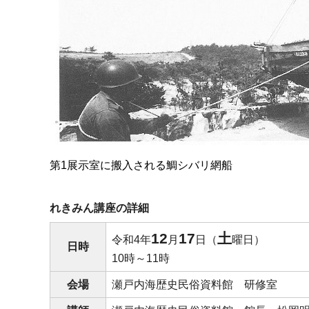
第1展示室に搬入される鯛シバリ網船
れきみん講座の詳細
12
17
土
令和4年
月
日（
曜日）
日時
10時～11時
会場
瀬戸内海歴史民俗資料館
研
修室