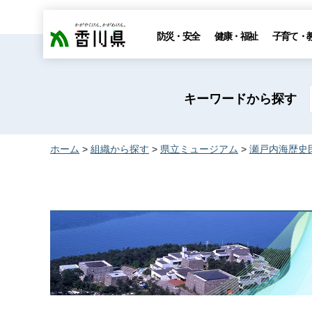
香川県
防災・安全
健康・福祉
子育て・
キーワードから探す
ホーム
>
組織から探す
>
県立ミュージアム
>
瀬戸内海歴史