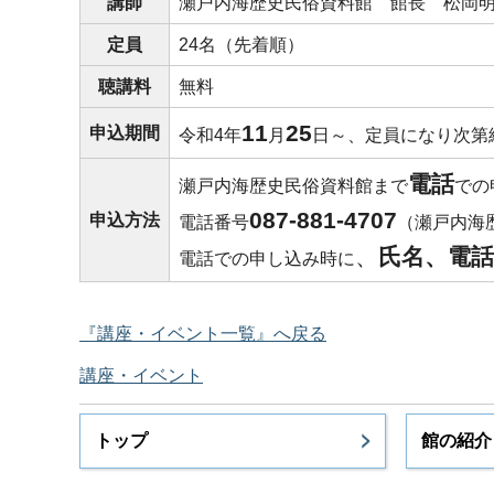
講師
瀬戸内海歴史民俗資料館
館
長
松
岡
定員
24名（先着順）
聴講料
無料
11
25
申込期間
令和4年
月
日～、定員になり次第
電話
瀬戸内海歴史民俗資料館まで
での
087-881-4707
申込方法
電話番号
（瀬戸内海
、
氏名、電話
電話での申し込み時に
『講座・イベント一覧』へ戻る
講座・イベント
トップ
館の紹介