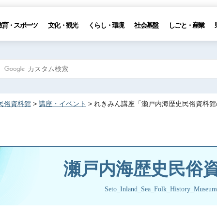
教育・スポーツ
文化・観光
くらし・環境
社会基盤
しごと・産業
民俗資料館
>
講座・イベント
> れきみん講座「瀬戸内海歴史民俗資料
瀬戸内海歴史民俗
Seto_Inland_Sea_Folk_History_Museum