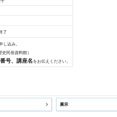
明子
終了
申し込み。
歴史民俗資料館）
番号、講座名
をお伝えください。
展示