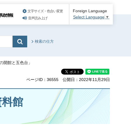
Foreign Language
文字サイズ・色合い変更
県政情報
Select Language
▼
音声読み上げ
検索の仕方
館の開館と五色台」
ページID：36555
公開日：2022年11月29日
資料館