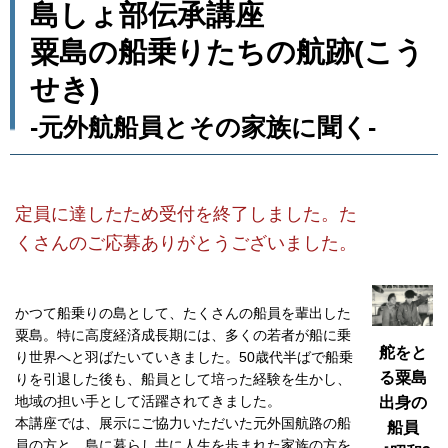
島しょ部伝承講座
粟島の船乗りたちの航跡(こう
せき)
-元外航船員とその家族に聞く-
定員に達したため受付を終了しました。た
くさんのご応募ありがとうございました。
かつて船乗りの島として、たくさんの船員を輩出した
粟島。特に高度経済成長期には、多くの若者が船に乗
舵をと
り世界へと羽ばたいていきました。50歳代半ばで船乗
る粟島
りを引退した後も、船員として培った経験を生かし、
地域の担い手として活躍されてきました。
出身の
本講座では、展示にご協力いただいた元外国航路の船
船員
員の方と、島に暮らし共に人生を歩まれた家族の方を