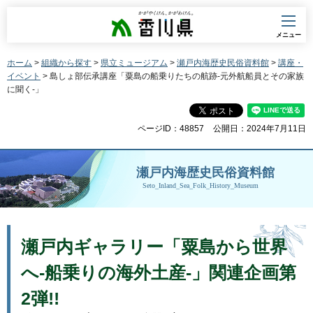
香川県
メニュー
ホーム
>
組織から探す
>
県立ミュージアム
>
瀬戸内海歴史民俗資料館
>
講座・
イベント
> 島しょ部伝承講座「粟島の船乗りたちの航跡-元外航船員とその家族
に聞く-」
ページID：48857
公開日：2024年7月11日
瀬戸内海歴史民俗資料館
Seto_Inland_Sea_Folk_History_Museum
瀬戸内ギャラリー「粟島から世界
へ-船乗りの海外土産-」関連企画第
2弾!!