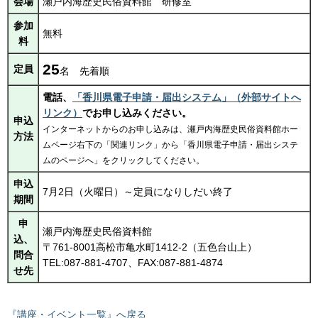
会場
瀬戸内海歴史民俗資料館
研修室
参加
無料
料
25
定員
名
先着順
電話、
「香川県電子申請・届出システム」（外部サイトへ
リンク）
でお申し込みください。
申込
インターネットからのお申し込みは、瀬戸内海歴史民俗資料館ホー
方法
ムページ右下の「関連リンク」から「香川県電子申請・届出システ
ムのページへ」をクリックしてください。
申込
7月2日（火曜日）～定員になりしだい終了
期間
申
瀬戸内海歴史民俗資料館
込、
〒761-8001高松市亀水町1412-2（五色台山上）
問合
TEL:087-881-4707、FAX:087-881-4874
せ先
『講座・イベント一覧』へ戻る