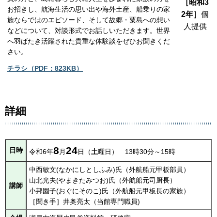
［昭和3
お招きし、航海生活の思い出や海外土産、船乗りの家
2年］
個
族ならではのエピソード、そして故郷・粟島への想い
人提供
などについて、対談形式でお話しいただきます。世界
へ羽ばたき活躍された貴重な体験談をぜひお聞きくだ
さい。
チラシ（PDF：823KB）
詳細
8
24
日時
令和6年
月
日（
土
曜日）
13時30分～15時
中西敏文(なかにしとしふみ)氏（外航船元甲板部員）
山北光夫(やまきたみつお)氏（外航船元司厨長）
講師
小邦園子(おぐにそのこ)氏（外航船元甲板長の家族）
［聞き手］井奥亮太（当館専門職員)