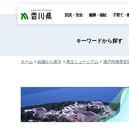
香川県
防災・安全
健康・福祉
子育て・
キーワードから探す
ホーム
>
組織から探す
>
県立ミュージアム
>
瀬戸内海歴史