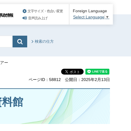
Foreign Language
文字サイズ・色合い変更
県政情報
Select Language
▼
音声読み上げ
検索の仕方
ツアー
ページID：58812
公開日：2025年2月13日
資料館