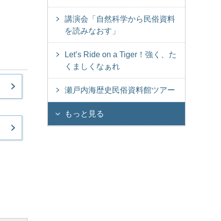
講演会「自然科学から民俗資料
を読みなおす」
Let’s Ride on a Tiger！強く、た
くましくなぁれ
瀬戸内海歴史民俗資料館ツアー
もっと見る