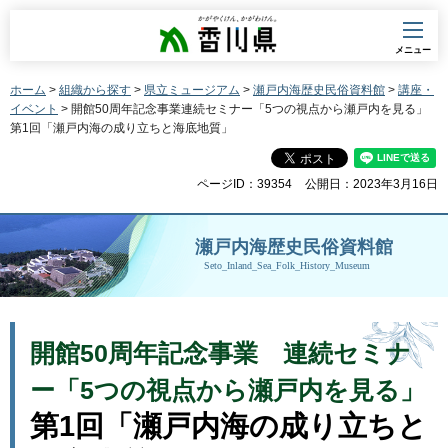
香川県
メニュー
ホーム
>
組織から探す
>
県立ミュージアム
>
瀬戸内海歴史民俗資料館
>
講座・
イベント
> 開館50周年記念事業連続セミナー「5つの視点から瀬戸内を見る」
第1回「瀬戸内海の成り立ちと海底地質」
ページID：39354
公開日：2023年3月16日
瀬戸内海歴史民俗資料館
Seto_Inland_Sea_Folk_History_Museum
開館50周年記念事業
連続セミナ
ー「5つの視点から瀬戸内を見る」
第1回「瀬戸内海の成り立ちと