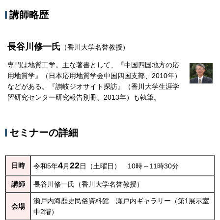
講師略歴
長谷川修一氏
（香川大学名誉教授）
専門は地質工学。主な著書として、『中国四国地方の応
用地質学』（日本応用地質学会中国四国支部、2010年）
などがある。『讃岐ジオサイト探訪』（香川大学生涯学
習研究センター研究報告別冊、2013年）も執筆。
セミナーの詳細
4
22
日時
令和5年
月
日（土曜日）
10時～11時30分
講師
長谷川修一氏（香川大学名誉教授）
瀬戸内海歴史民俗資料館
瀬戸内ギャラリー（第1展示室
会場
中2階）