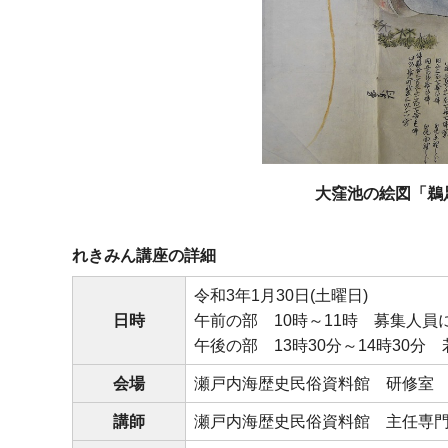
大窪
池の絵図「鵜
れきみん講座の詳細
令和3年1月30日(土曜日)
日時
午前の部 10時～11時 募集人
午後の部 13時30分～14時30分
会場
瀬戸内海歴史民俗資料館 研修室
講師
瀬戸内海歴史民俗資料館 主任専