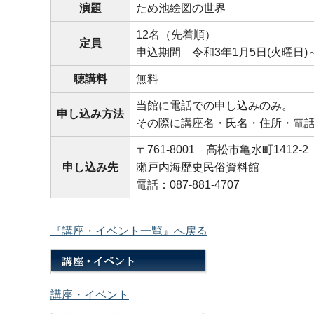
演題
ため池絵図の世界
12名（先着順）
定員
申込期間 令和3年1月5日(火曜日
聴講料
無料
当館に電話での申し込みのみ。
申し込み方法
その際に講座名・氏名・住所・電
〒761-8001 高松市亀水町1412-2
申し込み先
瀬戸内海歴史民俗資料館
電話：087-881-4707
『講座・イベント一覧』へ戻る
講座・イベント