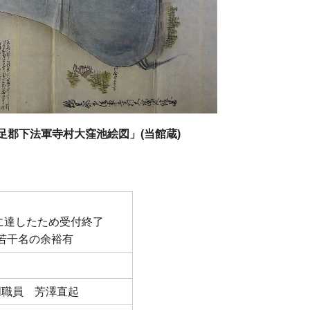
足郡下法軍寺村大窪池絵図」(当館蔵)
員に達したため受付終了
 若干名の余裕有
門職員 芳澤直起