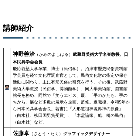
講師紹介
神野善治
（かみのよしはる）
武蔵野美術大学名誉教授、日
本民具学会会長
慶応義塾大学卒業、博士（民俗学）。沼津市歴史民俗資料館
学芸員を経て文化庁調査官として、民俗文化財の指定や保存
活動に関わり、主に有形民俗の研究を行う。その後、武蔵野
美術大学教授（民俗学、博物館学）、同大学美術館、図書館
館長を務め、同館で「笑うヱビス」展、「手のかたち、手の
ちから」展など多数の展示を企画、監修。退職後、令和5年か
ら日本民具学会会長。著書に『人形道祖神境界神の原像』
（白水社、柳田国男賞受賞）、『木霊論家、船、橋の民俗』
（白水社）など。
佐藤卓
（さとう・たく）
グラフィックデザイナー