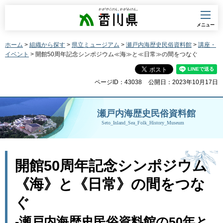
香川県
メニュー
ホーム
>
組織から探す
>
県立ミュージアム
>
瀬戸内海歴史民俗資料館
>
講座・
イベント
> 開館50周年記念シンポジウム≪海≫と≪日常≫の間をつなぐ
ページID：43038
公開日：2023年10月17日
瀬戸内海歴史民俗資料館
Seto_Inland_Sea_Folk_History_Museum
開館50周年記念シンポジウム
《海》と《日常》の間をつな
ぐ
-瀬戸内海歴史民俗資料館の50年と