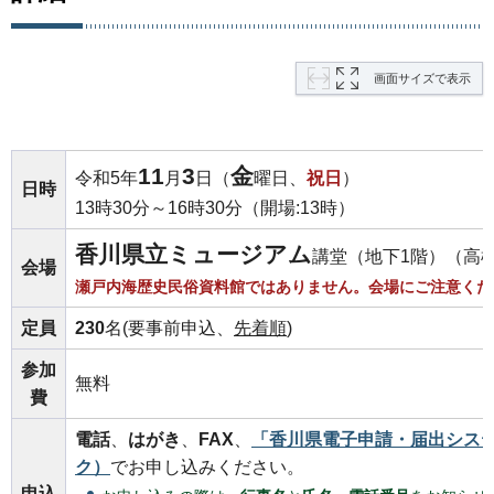
画面サイズで表示
11
3
金
令和5年
月
日（
曜日、
祝日
）
日時
13時30分～16時30分（開場:13時）
香川県立ミュージアム
講堂（地下1階）（高松
会場
瀬戸内海歴史民俗資料館ではありません。会場にご注意くだ
定員
230
名(要事前申込、
先着順
)
参加
無料
費
電話
、
はがき
、
FAX
、
「香川県電子申請・届出シス
ク）
でお申し込みください。
申込