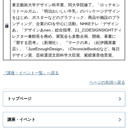
東京藝術大学デザイン科卒業、同大学院修了。「ロッテキシ
リトールガム」「明治おいしい牛乳」のパッケージデザイン
をはじめ、ポスターなどのグラフィック、商品や施設のブラ
ンディング、企業のCIを中心に活動。NHKEテレ「デザイン
あ」「デザインあneo」総合指導、21_21DESIGNSIGHTディ
レクター兼館長を務め、展覧会も多数企画、開催。著書に
『塑する思考』（新潮社）、『マークの本』（紀伊國屋書
店）、『JustEnoughDesign』（ChronicleBooks)など。毎日
デザイン賞、芸術選奨文部科学大臣賞、紫綬褒章他受賞。
『講座・イベント一覧』へ戻る
ページの先頭へ戻る
トップページ
講座・イベント