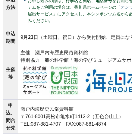
お申し込みの際は、
行事名
と
氏名
、
電話番号
をお知らせ
方法
テムをご利用の場合は、香川県ホームページの
「オンラ
届出サービス」にアクセスし、本シンポジウム名から必
みください。
申込
9月
23
日（土曜日、祝日）から受付開始、定員になり
期間
主催
瀬戸内海歴史民俗資料館
特別協力
船の科学館「海の学びミュージアムサポ
主催
等
申
瀬戸内海歴史民俗資料館
込、
〒761-8001高松市亀水町1412-2（五色台山上）
問合
TEL:087-881-4707
FAX:087-881-4874
せ先