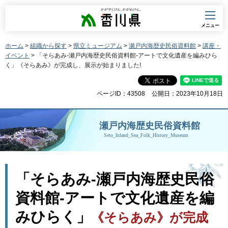
香川県
メニュー
ホーム
>
組織から探す
>
県立ミュージアム
>
瀬戸内海歴史民俗資料館
>
講座・
イベント
> 「そらあみ-瀬戸内海歴史民俗資料館-アートで文化遺産を編みひら
く」《そらあみ》が完成し、展示が始まりました!
ページID：43508
公開日：2023年10月18日
瀬戸内海歴史民俗資料館
Seto_Inland_Sea_Folk_History_Museum
「そらあみ-瀬戸内海歴史民俗
資料館-アートで文化遺産を編
みひらく」
《そらあみ》が完成