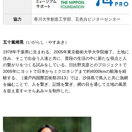
協力
香川大学創造工学部、五色台ビジターセンター
五十嵐靖晃
（いがらし・やすあき）
1978年千葉県に生まれる。2005年東京藝術大学大学院修了。土地に
住み、そこで出会う人達と共に、普段の生活の中に新たな視点と人
の繋がりをつくる試みをしている。日比野克彦とのプロジェクトで
2005年にヨットで日本からミクロネシアまで約4000kmの航海を経
験する。［瀬戸内国際芸術祭2013］では、沙弥島で島人と共に漁網
を編むことで、人を繋ぎ、記憶を繋ぎ、網の目を通して土地の風景
を捉え直す≪そらあみ≫を制作した。