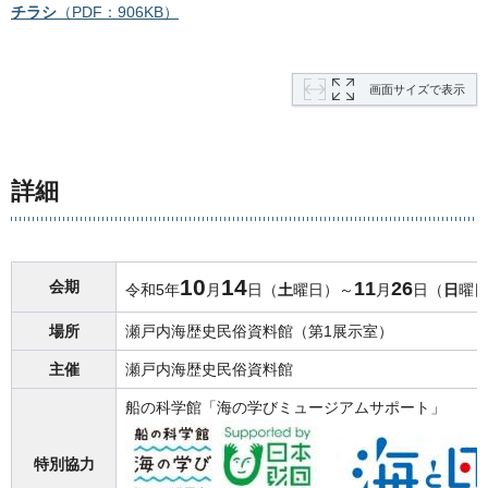
チラシ
（PDF：906KB）
画面サイズで表示
詳細
10
14
会期
11
26
令和5年
月
日（
土
曜日）～
月
日（
日
曜
場所
瀬戸内海歴史民俗資料館（第1展示室）
主催
瀬戸内海歴史民俗資料館
船の科学館「海の学びミュージアムサポート」
特別協力