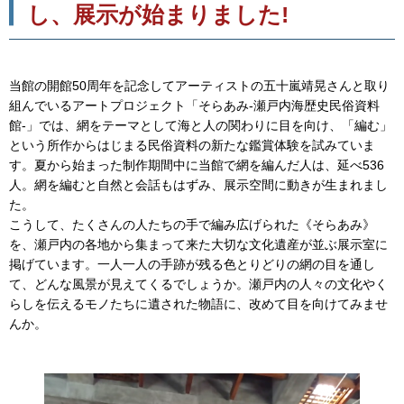
し、展示が始まりました!
当館の開館50周年を記念してアーティストの五十嵐靖晃さんと取り
組んでいるアートプロジェクト「そらあみ-瀬戸内海歴史民俗資料
館-」では、網をテーマとして海と人の関わりに目を向け、「編む」
という所作からはじまる民俗資料の新たな鑑賞体験を試みていま
す。夏から始まった制作期間中に当館で網を編んだ人は、延べ536
人。網を編むと自然と会話もはずみ、展示空間に動きが生まれまし
た。
こうして、たくさんの人たちの手で編み広げられた《そらあみ》
を、瀬戸内の各地から集まって来た大切な文化遺産が並ぶ展示室に
掲げています。一人一人の手跡が残る色とりどりの網の目を通し
て、どんな風景が見えてくるでしょうか。瀬戸内の人々の文化やく
らしを伝えるモノたちに遺された物語に、改めて目を向けてみませ
んか。