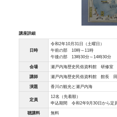
講座詳細
令和2年10月31日（土曜日）
日時
午前の部 10時～11時
午後の部 13時30分～14時30分
会場
瀬戸内海歴史民俗資料館 研修室
講師
瀬戸内海歴史民俗資料館 館長 
演題
香川の観光と瀬戸内海
12名（先着順）
定員
申込期間 令和2年9月30日から定
聴講料
無料