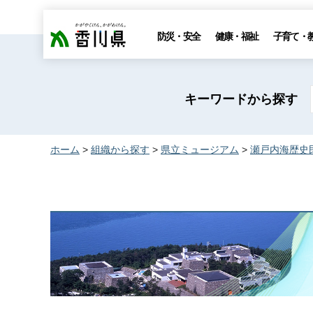
香川県
防災・安全
健康・福祉
子育て・
キーワードから探す
ホーム
>
組織から探す
>
県立ミュージアム
>
瀬戸内海歴史