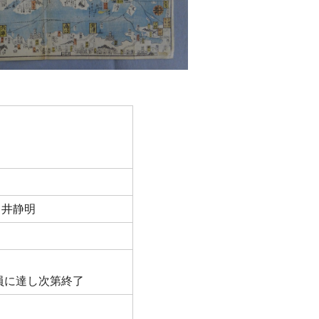
田井静明
員に達し次第終了