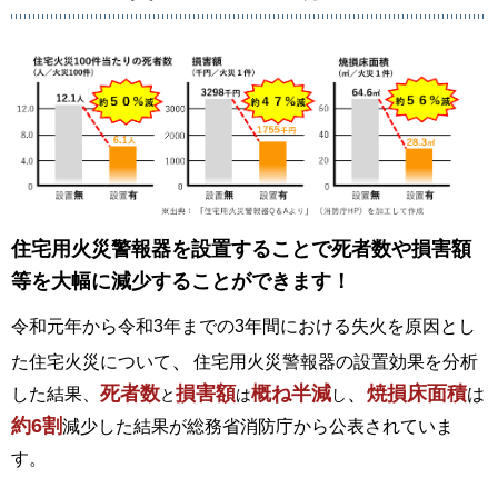
住宅用火災警報器を設置することで死者数や損害額
等を大幅に減少することができます！
令和元年から令和3年までの3年間における失火を原因とし
、
た住宅火災について
住宅用火災警報器の設置効果を分析
死者数
損害額
概ね半減
、
焼損床面積
した結果、
は
と
は
し
約6割
減少した結果が総務省消防庁から公表されていま
す。