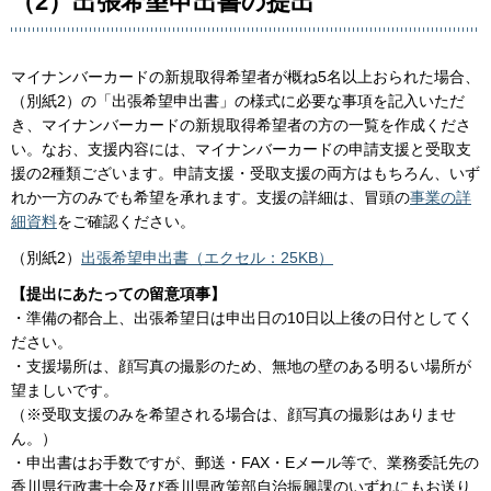
（2）出張希望申出書の提出
マイナンバーカードの新規取得希望者が概ね5名以上おられた場合、
（別紙2）の「出張希望申出書」の様式に必要な事項を記入いただ
き、マイナンバーカードの新規取得希望者の方の一覧を作成くださ
い。なお、支援内容には、マイナンバーカードの申請支援と受取支
援の2種類ございます。申請支援・受取支援の両方はもちろん、いず
れか一方のみでも希望を承れます。支援の詳細は、冒頭の
事業の詳
細資料
をご確認ください。
（別紙2）
出張希望申出書（エクセル：25KB）
【提出にあたっての留意項事】
・準備の都合上、出張希望日は申出日の10日以上後の日付としてく
ださい。
・支援場所は、顔写真の撮影のため、無地の壁のある明るい場所が
望ましいです。
（※受取支援のみを希望される場合は、顔写真の撮影はありませ
ん。）
・申出書はお手数ですが、郵送・FAX・Eメール等で、業務委託先の
香川県行政書士会及び香川県政策部自治振興課のいずれにもお送り