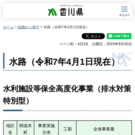
香川県
メニュー
ホーム
>
組織から探す
> 水路（令和7年4月1日現在）
ページID：42219
公開日：2025年9月30日
水路（令和7年4月1日現在）
水利施設等保全高度化事業（排水対策
特別型）
地区
関係市
事業実施
工期
全体事業量
名
町
主体