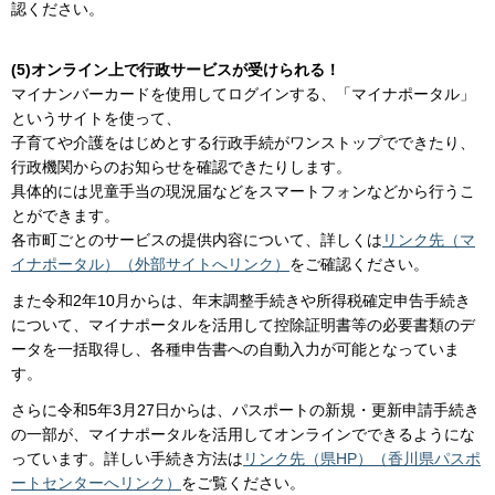
認ください。
(5)オンライン上で行政サービスが受けられる！
マイナンバーカードを使用してログインする、「マイナポータル」
というサイトを使って、
子育てや介護をはじめとする行政手続がワンストップでできたり、
行政機関からのお知らせを確認できたりします。
具体的には児童手当の現況届などをスマートフォンなどから行うこ
とができます。
各市町ごとのサービスの提供内容について、詳しくは
リンク先（マ
イナポータル）（外部サイトへリンク）
をご確認ください。
また令和2年10月からは、年末調整手続きや所得税確定申告手続き
について、マイナポータルを活用して控除証明書等の必要書類のデ
ータを一括取得し、各種申告書への自動入力が可能となっていま
す。
さらに令和5年3月27日からは、パスポートの新規・更新申請手続き
の一部が、マイナポータルを活用してオンラインでできるようにな
っています。詳しい手続き方法は
リンク先（県HP）（香川県パスポ
ートセンターへリンク）
をご覧ください。