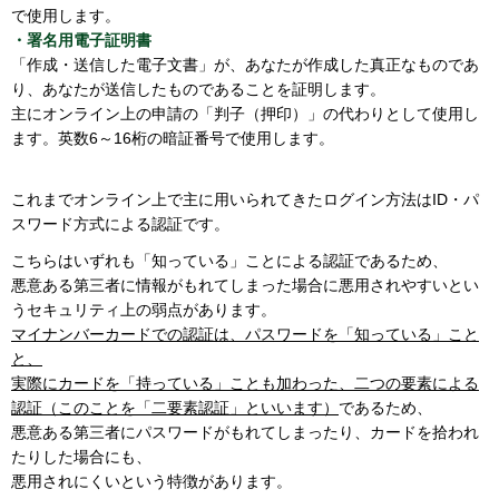
で使用します。
・署名用電子証明書
「作成・送信した電子文書」が、あなたが作成した真正なものであ
り、あなたが送信したものであることを証明します。
主にオンライン上の申請の「判子（押印）」の代わりとして使用し
ます。英数6～16桁の暗証番号で使用します。
これまでオンライン上で主に用いられてきたログイン方法はID・パ
スワード方式による認証です。
こちらはいずれも「知っている」ことによる認証であるため、
悪意ある第三者に情報がもれてしまった場合に悪用されやすいとい
うセキュリティ上の弱点があります。
マイナンバーカードでの認証は、パスワードを「知っている」こと
と、
実際にカードを「持っている」ことも加わった、二つの要素による
認証（このことを「二要素認証」といいます）
であるため、
悪意ある第三者にパスワードがもれてしまったり、カードを拾われ
たりした場合にも、
悪用されにくいという特徴があります。