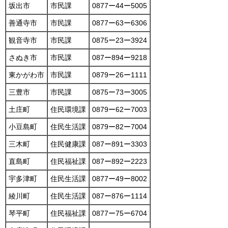
坂出市
市民課
0877ー44ー5005
善通寺市
市民課
0877ー63ー6306
観音寺市
市民課
0875ー23ー3924
さぬき市
市民課
087ー894ー9218
東かがわ市
市民課
0879ー26ー1111
三豊市
市民課
0875ー73ー3005
土庄町
住民環境課
0879ー62ー7003
小豆島町
住民生活課
0879ー82ー7004
三木町
住民健康課
087ー891ー3303
直島町
住民福祉課
087ー892ー2223
宇多津町
住民生活課
0877ー49ー8002
綾川町
住民生活課
087ー876ー1114
琴平町
住民福祉課
0877ー75ー6704