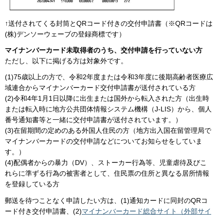
↑送付されてくる封筒とQRコード付きの交付申請書（※QRコードは
(株)デンソーウェーブの登録商標です）
マイナンバーカード未取得者のうち、交付申請を行っていない方
ただし、以下に掲げる方は対象外です。
(1)75歳以上の方で、令和2年度または令和3年度に後期高齢者医療広
域連合からマイナンバーカード交付申請書が送付されている方
(2)令和4年1月1日以降に出生または国外から転入された方（出生時
または転入時に地方公共団体情報システム機構（J-LIS）から、個人
番号通知書等と一緒に交付申請書が送付されています。）
(3)在留期間の定めのある外国人住民の方（地方出入国在留管理局で
マイナンバーカードの交付申請などについてお知らせをしていま
す。）
(4)配偶者からの暴力（DV）、ストーカー行為等、児童虐待及びこ
れらに準ずる行為の被害者として、住民票の住所と異なる居所情報
を登録している方
郵送を待つことなく申請したい方は、(1)通知カードに同封のQRコ
ード付き交付申請書、(2)
マイナンバーカード総合サイト（外部サイ