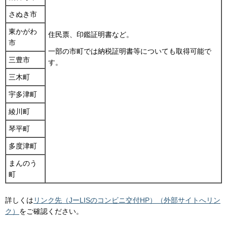
さぬき市
東かがわ
住民票、印鑑証明書など。
市
一部の市町では納税証明書等についても取得可能で
三豊市
す。
三木町
宇多津町
綾川町
琴平町
多度津町
まんのう
町
詳しくは
リンク先（JーLISのコンビニ交付HP）（外部サイトへリン
ク）
をご確認ください。