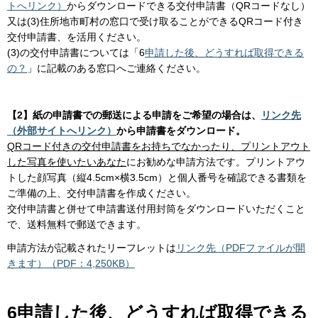
トへリンク）
からダウンロードできる交付申請書（QRコードなし）
又は(3)住所地市町村の窓口で受け取ることができるQRコード付き
交付申請書、を活用ください。
(3)の交付申請書については「6
申請した後、どうすれば取得できる
の？
」に記載のある窓口へご連絡ください。
【2】紙の申請書での郵送による申請をご希望の場合は、
リンク先
（外部サイトへリンク）
から申請書をダウンロード。
QRコード付きの交付申請書をお持ちでなかったり、プリントアウト
した写真を使いたいあなた
にお勧めな申請方法です。プリントアウ
トした顔写真（縦4.5cm×横3.5cm）と個人番号を確認できる書類を
ご準備の上、交付申請書を作成ください。
交付申請書と併せて申請書送付用封筒をダウンロードいただくこと
で、送料無料で郵送できます。
申請方法が記載されたリーフレットは
リンク先（PDFファイルが開
きます）（PDF：4,250KB）
6申請した後、どうすれば取得できる