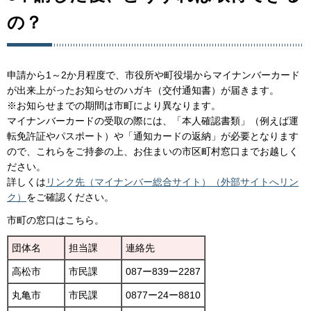
の？
申請から1～2か月程度で、市役所や町役場からマイナンバーカード
が出来上がったお知らせのハガキ（交付通知書）が届きます。
※お知らせまでの期間は市町により異なります。
マイナンバーカードの受取の際には、「本人確認書類」（例えば運
転免許証やパスポート）や「通知カードの返納」が必要となります
ので、これらをご持参の上、お住まいの市区町村窓口までお越しく
ださい。
詳しくは
リンク先（マイナンバー総合サイト）（外部サイトへリン
ク）
をご確認ください。
市町の窓口はこちら。
団体名
担当課
連絡先
高松市
市民課
087ー839ー2287
丸亀市
市民課
0877ー24ー8810