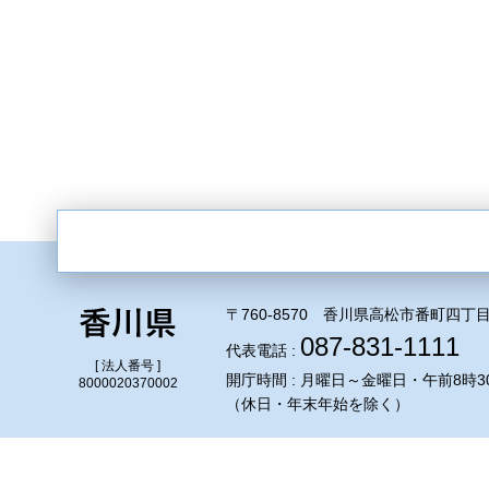
〒760-8570 香川県高松市番町四丁目
087-831-1111
代表電話 :
[ 法人番号 ]
開庁時間 : 月曜日～金曜日・午前8時3
8000020370002
（休日・年末年始を除く）