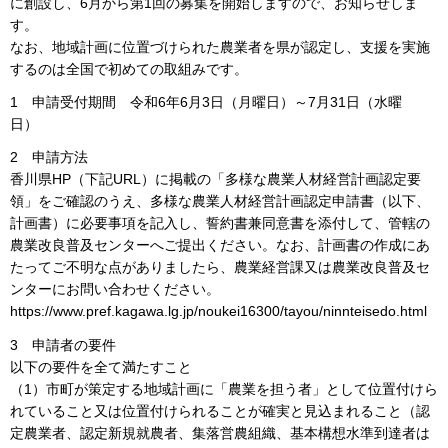
に創設し、6月から第1回の募集を開始しますので、お知らせしま
す。
なお、地域計画に位置づけられた農業者を県が認定し、支援を実施
するのは全国で初めての取組みです。
1 申請受付期間 令和6年6月3日（月曜日）～7月31日（水曜
日）
2 申請方法
香川県HP（下記URL）に掲載の「多様な農業人材経営計画認定要
領」をご確認のうえ、多様な農業人材経営計画認定申請書（以下、
計画書）に必要事項を記入し、誓約書兼同意書を添付して、管轄の
農業改良普及センターへご提出ください。なお、計画書の作成にあ
たってご不明な点がありましたら、農業経営課又は農業改良普及セ
ンターにお問い合わせください。
https://www.pref.kagawa.lg.jp/noukei16300/tayou/ninnteisedo.html
3 申請者の要件
以下の要件を全て満たすこと
（1）市町が策定する地域計画に「農業を担う者」として位置付けら
れていること又は位置付けられることが確実と見込まれること（認
定農業者、認定新規就農者、集落営農組織、基本構想水準到達者は