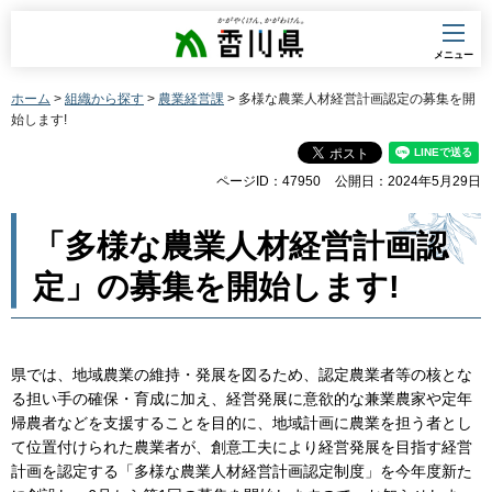
香川県
メニュー
ホーム
>
組織から探す
>
農業経営課
> 多様な農業人材経営計画認定の募集を開
始します!
ページID：47950
公開日：2024年5月29日
「多様な農業人材経営計画認
定」の募集を開始します!
県では、地域農業の維持・発展を図るため、認定農業者等の核とな
る担い手の確保・育成に加え、経営発展に意欲的な兼業農家や定年
帰農者などを支援することを目的に、地域計画に農業を担う者とし
て位置付けられた農業者が、創意工夫により経営発展を目指す経営
計画を認定する「多様な農業人材経営計画認定制度」を今年度新た