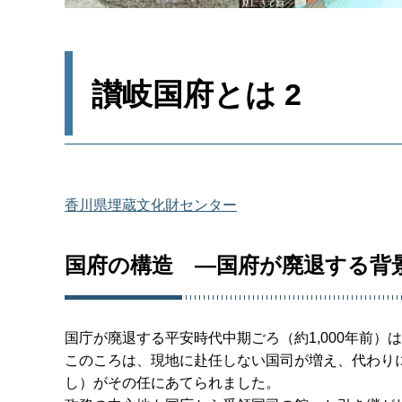
讃岐国府とは 2
香川県埋蔵文化財センター
国府の構造 ―国府が廃退する背
国庁が廃退する平安時代中期ごろ（約1,000年前
このころは、現地に赴任しない国司が増え、代わり
し）がその任にあてられました。