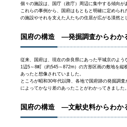
個々の施設は、国庁（政庁）周辺に集中する傾向が
これらの事例から、国府はもともと明確に定められ
の施設やそれを支えた人たちの住居が広がる漠然と
国府の構造 ―発掘調査からわか
従来、国府は、現在の奈良県にあった平城京のよう
1辺5～8町（約545～872m）の方形区画の敷地
あったと想像されていました。
ところが昭和30年代以降、各地で国府跡の発掘調
によってかなり差のあったことがわかってきました
国府の構造 ―文献史料からわか