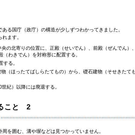
である国庁（政庁）の構造が少しずつわかってきました。
られます。
、中央の北寄りの位置に、正殿（せいでん）、前殿（ぜんでん）
殿（わきでん）を対称形に配置する。
置する。
建物（ほったてばしらたてもの）から、礎石建物（そせきたて
0世紀）以降には廃退する。
ること 2
外周を囲む、溝や塀などは見つかっていません。