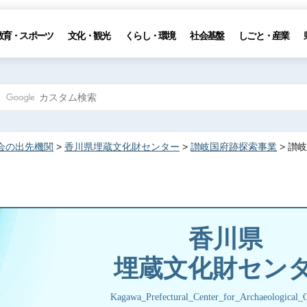
教育・スポーツ
文化・観光
くらし・環境
社会基盤
しごと・産業
会の出先機関
>
香川県埋蔵文化財センター
>
讃岐国府跡探索事業
> 讃
香川県
埋蔵文化財セン
Kagawa_Prefectural_Center_for_Archaeological_O