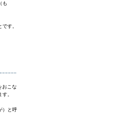
（も
とです。
をおこな
ます。
が）と呼