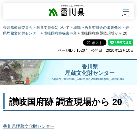
香川県
メニュー
香川県教育委員会
>
教育委員会について
>
組織
>
教育委員会の出先機関
>
香川
県埋蔵文化財センター
>
讃岐国府跡探索事業
> 讃岐国府跡 調査現場から 20
ページID：15207
公開日：2020年12月10日
香川県
埋蔵文化財センター
Kagawa_Prefectural_Center_for_Archaeological_Operations
讃岐国府跡 調査現場から 20
香川県埋蔵文化財センター