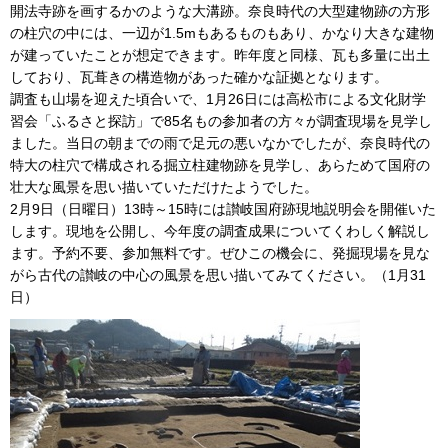
開法寺跡を画するかのような大溝跡。奈良時代の大型建物跡の方形
の柱穴の中には、一辺が1.5mもあるものもあり、かなり大きな建物
が建っていたことが想定できます。昨年度と同様、瓦も多量に出土
しており、瓦葺きの構造物があった確かな証拠となります。
調査も山場を迎えた頃合いで、1月26日には高松市による文化財学
習会「ふるさと探訪」で85名もの参加者の方々が調査現場を見学し
ました。当日の朝までの雨で足元の悪いなかでしたが、奈良時代の
特大の柱穴で構成される掘立柱建物跡を見学し、あらためて国府の
壮大な風景を思い描いていただけたようでした。
2月9日（日曜日）13時～15時には讃岐国府跡現地説明会を開催いた
します。現地を公開し、今年度の調査成果についてくわしく解説し
ます。予約不要、参加無料です。ぜひこの機会に、発掘現場を見な
がら古代の讃岐の中心の風景を思い描いてみてください。（1月31
日）