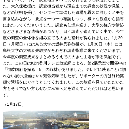
た。大久保教授は、調査担当者から現在までの調査の状況や見通し
などの説明を受け、センターで準備した遺構配置図に詳しくメモを
書き込みながら、要点を一つ一つ確認しつつ、様々な観点から指導
にあたってくださいました。調査も佳境を迎え、大型の柱穴や溝跡
などさまざまな遺構がみつかり、日々調査が進んでいく中で、今年
度の調査の全体像を組み立てる大きな指針が得られました。1月20
日（月曜日）には奈良大学の坂井秀弥教授が、1月30日〈木〉には
島根大学の大橋泰夫教授がそれぞれ調査指導に来てくださいます。
今年度の調査成果をまとめるうえでの大きな山場が来る気配です。
また、この日はKBN香川テレビ放送網による、第2展示室で開催中の
「讃岐国府を探る 5」の取材がありました。テレビに映ることに慣
れない展示担当はやや緊張気味でしたが、リポーターの方は終始笑
顔で緊張をほぐそうとしてくれました。この放送を見ていただいた
方もそうでない方もぜひ展示室へ足を運んでいただければと思いま
す。
（1月17日）