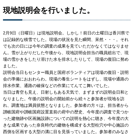
現地説明会を行いました。
2月9日（日曜日）は現地説明会。しかし！前日の土曜日は香川県で
は記録的な積雪でした。現場の状況を見た瞬間、呆然・・・。それ
でも次の日には今年の調査の成果を見ていただかなくてはなりませ
ん。雪が上がりだした午後から、現地説明会担当の職員総出で、現
場の雪かきをしたり溶けた水を排水したりして、現場の復旧に努め
ました。
説明会当日もセンター職員と国府ボランティアは現場の復旧・説明
会の準備におおわらわ。現場の養生シートをはずし、現場や通路の
排水作業、通路の確保などの作業にてんてこ舞いでした。
当日は青空も見え、日射しもある天気で、まずまずの説明会日和と
なりました。午後の説明会の開始前から続々と参加者が現地を訪
れ、調査地は満員状態となりました。参加者の方々は、担当者から
讃岐国府や讃岐国府設置直前の府中の歴史、今年度の調査で見つか
った建物跡や区画施設跡についての説明を熱心に聴き、今年度の大
きな成果であった奈良時代の建物を構成する大型柱穴や中心施設の
西側を区画する大型の溝に目を見張っていました。参加者のみなさ