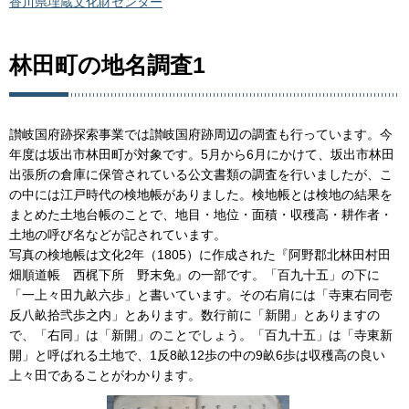
香川県埋蔵文化財センター
林田町の地名調査1
讃岐国府跡探索事業では讃岐国府跡周辺の調査も行っています。今
年度は坂出市林田町が対象です。5月から6月にかけて、坂出市林田
出張所の倉庫に保管されている公文書類の調査を行いましたが、こ
の中には江戸時代の検地帳がありました。検地帳とは検地の結果を
まとめた土地台帳のことで、地目・地位・面積・収穫高・耕作者・
土地の呼び名などが記されています。
写真の検地帳は文化2年（1805）に作成された『阿野郡北林田村田
畑順道帳 西梶下所 野末免』の一部です。「百九十五」の下に
「一上々田九畝六歩」と書いています。その右肩には「寺東右同壱
反八畝拾弐歩之内」とあります。数行前に「新開」とありますの
で、「右同」は「新開」のことでしょう。「百九十五」は「寺東新
開」と呼ばれる土地で、1反8畝12歩の中の9畝6歩は収穫高の良い
上々田であることがわかります。