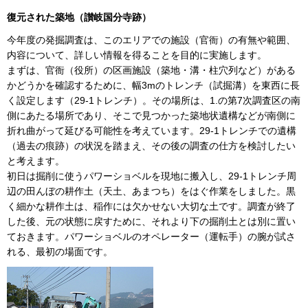
復元された築地（讃岐国分寺跡）
今年度の発掘調査は、このエリアでの施設（官衙）の有無や範囲、
内容について、詳しい情報を得ることを目的に実施します。
まずは、官衙（役所）の区画施設（築地・溝・柱穴列など）がある
かどうかを確認するために、幅3mのトレンチ（試掘溝）を東西に長
く設定します（29-1トレンチ）。その場所は、1.の第7次調査区の南
側にあたる場所であり、そこで見つかった築地状遺構などが南側に
折れ曲がって延びる可能性を考えています。29-1トレンチでの遺構
（過去の痕跡）の状況を踏まえ、その後の調査の仕方を検討したい
と考えます。
初日は掘削に使うパワーショベルを現地に搬入し、29-1トレンチ周
辺の田んぼの耕作土（天土、あまつち）をはぐ作業をしました。黒
く細かな耕作土は、稲作には欠かせない大切な土です。調査が終了
した後、元の状態に戻すために、それより下の掘削土とは別に置い
ておきます。パワーショベルのオペレーター（運転手）の腕が試さ
れる、最初の場面です。