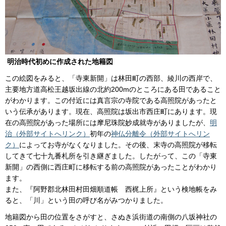
明治時代初めに作成された地籍図
この絵図をみると、「寺東新開」は林田町の西部、綾川の西岸で、
主要地方道高松王越坂出線の北約200mのところにある田であること
がわかります。この付近には真言宗の寺院である高照院があったと
いう伝承があります。現在、高照院は坂出市西庄町にあります。現
在の高照院があった場所には摩尼珠院妙成就寺がありましたが、
明
治（外部サイトへリンク）
初年の
神仏分離令（外部サイトへリン
ク）
によってお寺がなくなりました。その後、末寺の高照院が移転
してきて七十九番札所を引き継ぎました。したがって、この「寺東
新開」の西側に西庄町に移転する前の高照院があったことがわかり
ます。
また、『阿野郡北林田村田畑順道帳 西梶上所』という検地帳をみ
ると、「川」という田の呼び名がみつかりました。
地籍図から田の位置をさがすと、さぬき浜街道の南側の八坂神社の