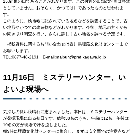
250m東の田であることがわかります。この付近の田畑の区画は整然
としていません。おそらく、かつては川であったものと思われま
す。
このように、検地帳に記されている地名などを調査することで、古
い地形やかつての建造物などがわかります。今後、地元の方々から
の聞き取り調査を行い、さらに詳しく古い地名を調べる予定です。
掲載資料に関するお問い合わせは香川県埋蔵文化財センターまで
お願いします。
TEL:0877-48-2191 E-mail:maibun@pref.kagawa.lg.jp
11月16日 ミステリーハンター、い
よいよ現場へ
気持ちの良い秋晴れに恵まれました。本日は、ミステリーハンター
が発掘現場に出る初日です。総勢38名のうち、午前は12名、午後は
10名の方が現場で汗を流しました。
朝9時に埋蔵文化財センターに集合し、まずは安全面での注意点など