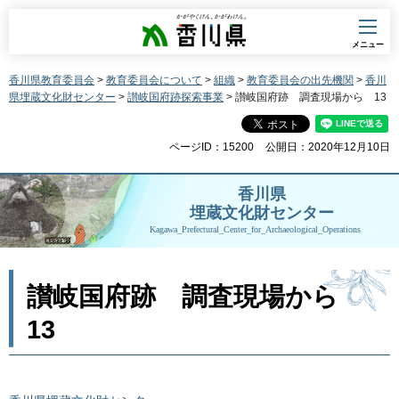
香川県
メニュー
香川県教育委員会
>
教育委員会について
>
組織
>
教育委員会の出先機関
>
香川
県埋蔵文化財センター
>
讃岐国府跡探索事業
> 讃岐国府跡 調査現場から 13
ページID：15200
公開日：2020年12月10日
香川県
埋蔵文化財センター
Kagawa_Prefectural_Center_for_Archaeological_Operations
讃岐国府跡 調査現場から
13