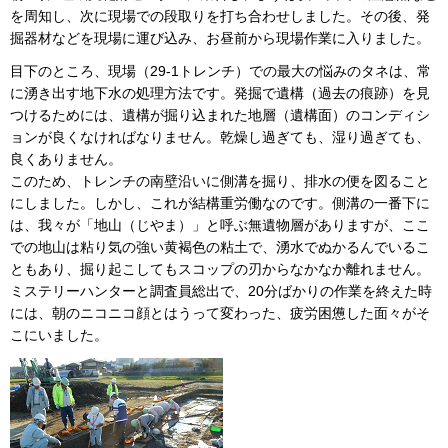
を周知し、次に現場での段取りを打ち合わせしました。その後、発
掘器材などを現場に運び込み、お昼前から現場作業に入りました。
目下のところ、現場（29-1トレンチ）での最大の悩みのタネは、常
に湧き出す地下水の処理方法です。発掘で遺構（過去の痕跡）を見
つけるためには、遺構が掘り込まれた地層（遺構面）のコンディシ
ョンが良くなければなりません。乾燥し過ぎても、湿り過ぎても、
良くありません。
このため、トレンチの南壁沿いに側溝を掘り、排水の便を図ること
にしました。しかし、これが結構重労働なのです。側溝の一番下に
は、我々が「地山（じやま）」と呼ぶ無遺物層がありますが、ここ
での地山は粘り気の強い黄褐色の粘土で、湧水でぬかるんでいるこ
ともあり、掘り起こしてもスコップの刃からなかなか離れません。
ミステリーハンターと調査員総出で、20分ばかりの作業を終えた時
には、朝のニコニコ顔とはうって変わった、疲労困憊した面々がそ
こにいました。