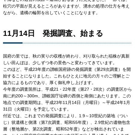
柱穴の平面が見えるところがありますが、湧水の処理の仕方を考え
ながら、遺構の輪郭を出していくことになります。
11月14日 発掘調査、始まる
国府の里では、秋の実りの収穫が終わり、刈り取られた稲株が真新
しい田んぼは、少しずつ冬の景色へと変わってきています。
このほど、平成23年度の讃岐国府跡の発掘調査（第29次調査）を開
始することになりました。これもひとえに地元の方々のご理解とご
協力によるものであり、厚く御礼申し上げます。
今年度の調査箇所は、平成21・22年度（第27・28次）の調査区から
南に約200～300m、讃岐国庁址碑の西側と南側にあたります。この
地点での調査期間は、平成23年11月14日（月曜日）～平成24年1月
31日（火曜日）を予定しています。
付近では、これまでの発掘調査により、1.9～10世紀の築地（つい
じ）状遺構と側溝（第7次調査、昭和55年度）、2.9世紀の遺物包含
層（整地層か、第2次調査、昭和52年度）などが検出されていま