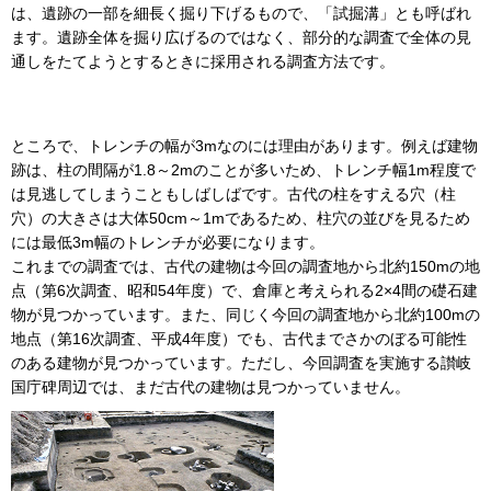
は、遺跡の一部を細長く掘り下げるもので、「試掘溝」とも呼ばれ
ます。遺跡全体を掘り広げるのではなく、部分的な調査で全体の見
通しをたてようとするときに採用される調査方法です。
ところで、トレンチの幅が3mなのには理由があります。例えば建物
跡は、柱の間隔が1.8～2mのことが多いため、トレンチ幅1m程度で
は見逃してしまうこともしばしばです。古代の柱をすえる穴（柱
穴）の大きさは大体50cm～1mであるため、柱穴の並びを見るため
には最低3m幅のトレンチが必要になります。
これまでの調査では、古代の建物は今回の調査地から北約150mの地
点（第6次調査、昭和54年度）で、倉庫と考えられる2×4間の礎石建
物が見つかっています。また、同じく今回の調査地から北約100mの
地点（第16次調査、平成4年度）でも、古代までさかのぼる可能性
のある建物が見つかっています。ただし、今回調査を実施する讃岐
国庁碑周辺では、まだ古代の建物は見つかっていません。