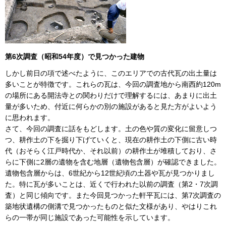
第6次調査（昭和54年度）で見つかった建物
しかし前日の項で述べたように、このエリアでの古代瓦の出土量は
多いことが特徴です。これらの瓦は、今回の調査地から南西約120m
の場所にある開法寺との関わりだけで理解するには、あまりに出土
量が多いため、付近に何らかの別の施設があると見た方がよいよう
に思われます。
さて、今回の調査に話をもどします。土の色や質の変化に留意しつ
つ、耕作土の下を掘り下げていくと、現在の耕作土の下側に古い時
代（おそらく江戸時代か、それ以前）の耕作土が堆積しており、さ
らに下側に2層の遺物を含む地層（遺物包含層）が確認できました。
遺物包含層からは、6世紀から12世紀頃の土器や瓦が見つかりまし
た。特に瓦が多いことは、近くで行われた以前の調査（第2・7次調
査）と同じ傾向です。また今回見つかった軒平瓦には、第7次調査の
築地状遺構の側溝で見つかったものと似た文様があり、やはりこれ
らの一帯が同じ施設であった可能性を示しています。