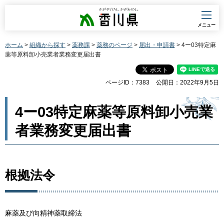
香川県
メニュー
ホーム
>
組織から探す
>
薬務課
>
薬務のページ
>
届出・申請書
> 4ー03特定麻
薬等原料卸小売業者業務変更届出書
ページID：7383
公開日：2022年9月5日
4ー03特定麻薬等原料卸小売業
者業務変更届出書
根拠法令
麻薬及び向精神薬取締法