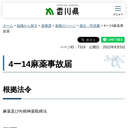
香川県
メニュー
ホーム
>
組織から探す
>
薬務課
>
薬務のページ
>
届出・申請書
> 4ー14麻薬事
故届
ページID：7319
公開日：2022年9月5日
4ー14麻薬事故届
根拠法令
麻薬及び向精神薬取締法