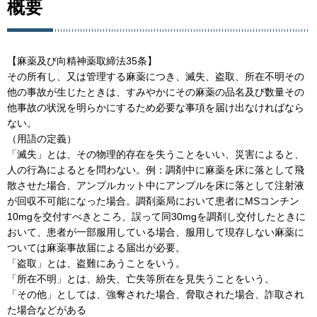
概要
【麻薬及び向精神薬取締法35条】
その所有し、又は管理する麻薬につき、滅失、盗取、所在不明その
他の事故が生じたときは、すみやかにその麻薬の品名及び数量その
他事故の状況を明らかにするため必要な事項を届け出なければなら
ない。
（用語の定義）
「滅失」とは、その物理的存在を失うことをいい、災害によると、
人の行為によるとを問わない。例：調剤中に麻薬を床に落として飛
散させた場合、アンプルカット中にアンプルを床に落として注射液
が回収不可能になった場合。調剤薬局において患者にMSコンチン
10mgを交付すべきところ、誤って同30mgを調剤し交付したときに
おいて、患者が一部服用している場合、服用して現存しない麻薬に
ついては麻薬事故届による届出が必要。
「盗取」とは、盗難にあうことをいう。
「所在不明」とは、紛失、亡失等所在を見失うことをいう。
「その他」としては、強奪された場合、脅取された場合、詐取され
た場合などがある