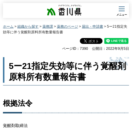
香川県
メニュー
ホーム
>
組織から探す
>
薬務課
>
薬務のページ
>
届出・申請書
> 5ー21指定失
効等に伴う覚醒剤原料所有数量報告書
ページID：7390
公開日：2022年9月5日
5ー21指定失効等に伴う覚醒剤
原料所有数量報告書
根拠法令
覚醒剤取締法