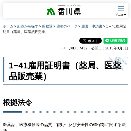
香川県
メニュー
ホーム
>
組織から探す
>
薬務課
>
薬務のページ
>
届出・申請書
> 1－41雇用証
明書（薬局、医薬品販売業）
ページID：7432
公開日：2015年3月3日
1−41雇用証明書（薬局、医薬
品販売業）
根拠法令
医薬品、医療機器等の品質、有効性及び安全性の確保等に関する法