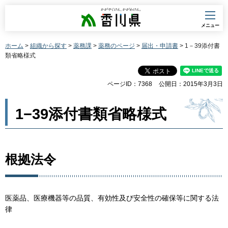
香川県
メニュー
ホーム
>
組織から探す
>
薬務課
>
薬務のページ
>
届出・申請書
> 1－39添付書
類省略様式
ページID：7368
公開日：2015年3月3日
1−39添付書類省略様式
根拠法令
医薬品、医療機器等の品質、有効性及び安全性の確保等に関する法
律