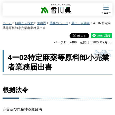
香川県
メニュー
ホーム
>
組織から探す
>
薬務課
>
薬務のページ
>
届出・申請書
> 4ー02特定麻
薬等原料卸小売業者業務届出書
ページID：7406
公開日：2022年9月5日
4ー02特定麻薬等原料卸小売業
者業務届出書
根拠法令
麻薬及び向精神薬取締法