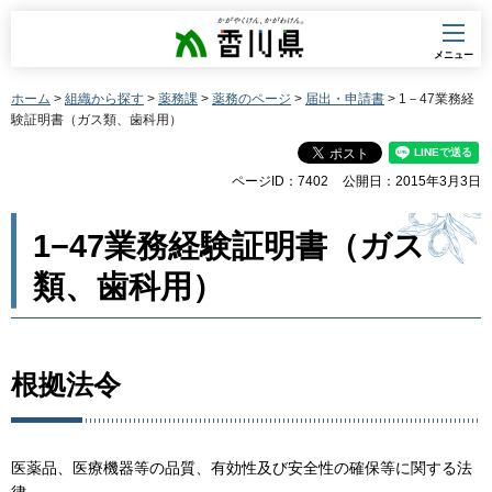
香川県
メニュー
ホーム
>
組織から探す
>
薬務課
>
薬務のページ
>
届出・申請書
> 1－47業務経
験証明書（ガス類、歯科用）
ページID：7402
公開日：2015年3月3日
1−47業務経験証明書（ガス
類、歯科用）
根拠法令
医薬品、医療機器等の品質、有効性及び安全性の確保等に関する法