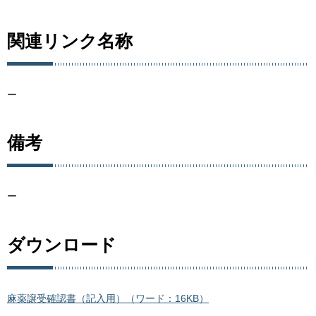
関連リンク名称
ー
備考
ー
ダウンロード
麻薬譲受確認書（記入用）（ワード：16KB）