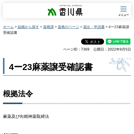
香川県
メニュー
ホーム
>
組織から探す
>
薬務課
>
薬務のページ
>
届出・申請書
> 4ー23麻薬譲
受確認書
ページID：7369
公開日：2022年9月5日
4ー23麻薬譲受確認書
根拠法令
麻薬及び向精神薬取締法