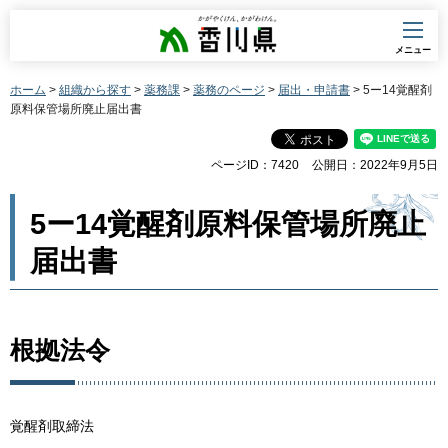
香川県
メニュー
ホーム
>
組織から探す
>
薬務課
>
薬務のページ
>
届出・申請書
> 5ー14覚醒剤
原料保管場所廃止届出書
ページID：7420
公開日：2022年9月5日
5ー14覚醒剤原料保管場所廃止
届出書
根拠法令
覚醒剤取締法