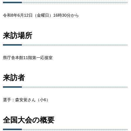
令和8年6月12日（金曜日）16時30分から
来訪場所
県庁舎本館11階第一応接室
来訪者
選手：森安覚さん（小6）
全国大会の概要