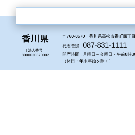
〒760-8570 香川県高松市番町四丁目
087-831-1111
代表電話 :
[ 法人番号 ]
開庁時間 : 月曜日～金曜日・午前8時3
8000020370002
（休日・年末年始を除く）