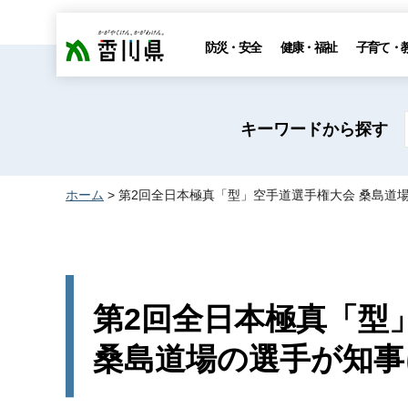
香川県
防災・安全
健康・福祉
子育て・
キーワードから探す
ホーム
> 第2回全日本極真「型」空手道選手権大会 桑島道
第2回全日本極真「型
桑島道場の選手が知事