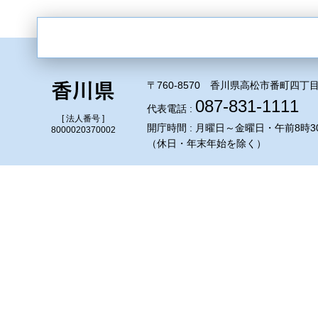
〒760-8570 香川県高松市番町四丁目
087-831-1111
代表電話 :
[ 法人番号 ]
開庁時間 : 月曜日～金曜日・午前8時3
8000020370002
（休日・年末年始を除く）