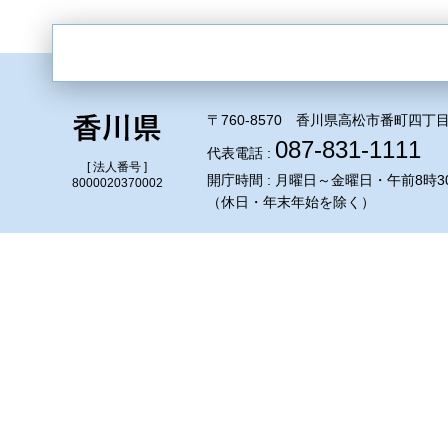
〒760-8570 香川県高松市番町四丁目
087-831-1111
代表電話 :
[ 法人番号 ]
開庁時間 : 月曜日～金曜日・午前8時3
8000020370002
（休日・年末年始を除く）