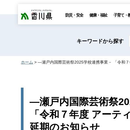
香川県
防災・安全
健康・福祉
子育て・
キーワードから探す
ホーム
> ―瀬戸内国際芸術祭2025学校連携事業－ 「令
―瀬戸内国際芸術祭20
「令和７年度 アーテ
延期のお知らせ