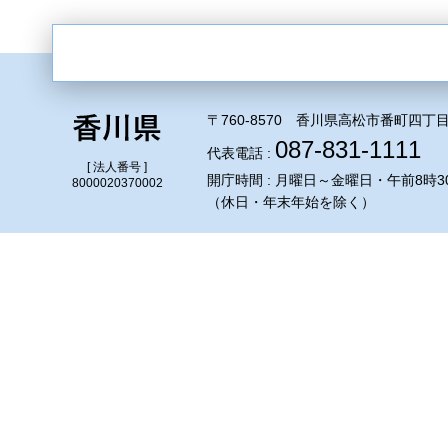
〒760-8570 香川県高松市番町四丁目
087-831-1111
代表電話 :
[ 法人番号 ]
開庁時間 : 月曜日～金曜日・午前8時3
8000020370002
（休日・年末年始を除く）