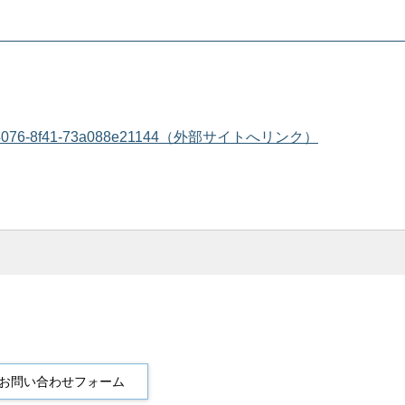
4202-7a56-4076-8f41-73a088e21144（外部サイトへリンク）