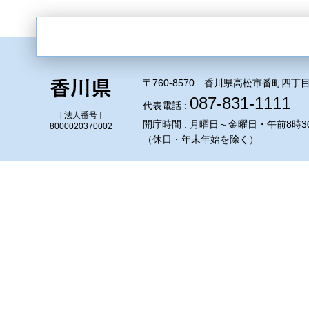
〒760-8570 香川県高松市番町四丁目
087-831-1111
代表電話 :
[ 法人番号 ]
開庁時間 : 月曜日～金曜日・午前8時3
8000020370002
（休日・年末年始を除く）