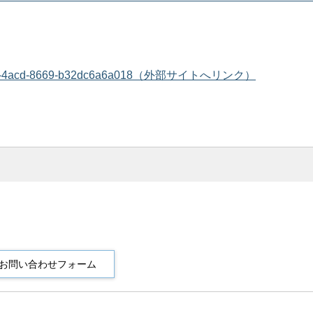
09d5-8b76-4acd-8669-b32dc6a6a018（外部サイトへリンク）