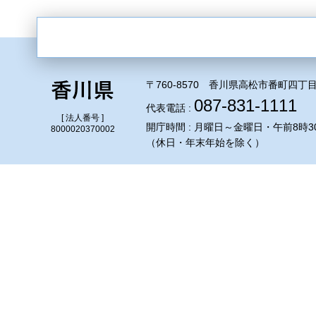
〒760-8570 香川県高松市番町四丁目
087-831-1111
代表電話 :
[ 法人番号 ]
開庁時間 : 月曜日～金曜日・午前8時3
8000020370002
（休日・年末年始を除く）