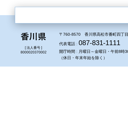
〒760-8570 香川県高松市番町四丁目
087-831-1111
代表電話 :
[ 法人番号 ]
開庁時間 : 月曜日～金曜日・午前8時3
8000020370002
（休日・年末年始を除く）