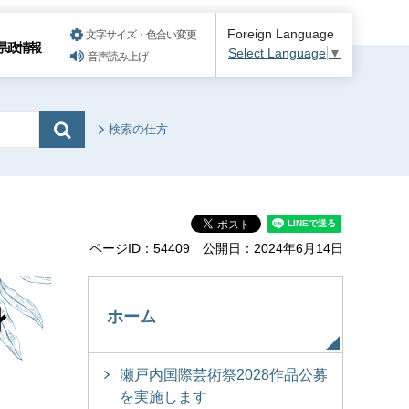
Foreign Language
文字サイズ・色合い変更
県政情報
Select Language
▼
音声読み上げ
検索の仕方
ページID：54409
公開日：2024年6月14日
身
ホーム
瀬戸内国際芸術祭2028作品公募
を実施します