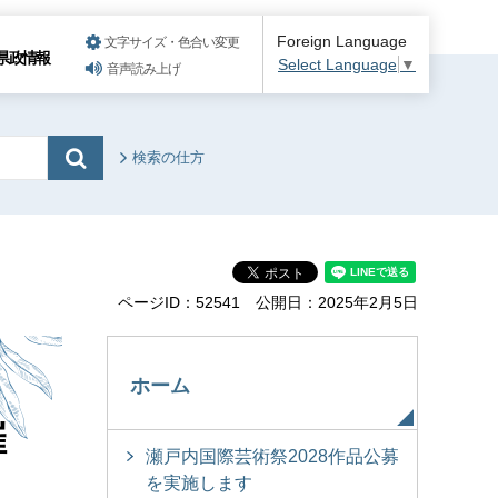
Foreign Language
文字サイズ・色合い変更
県政情報
Select Language
▼
音声読み上げ
検索の仕方
ページID：52541
公開日：2025年2月5日
ホーム
催
瀬戸内国際芸術祭2028作品公募
を実施します