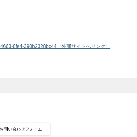
bbc2-b453-4663-8fe4-390b2328bc44（外部サイトへリンク）