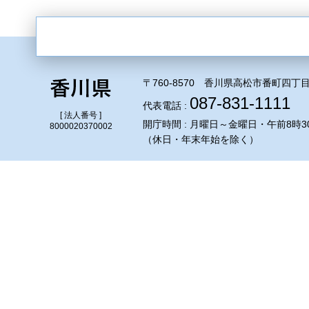
〒760-8570 香川県高松市番町四丁目
087-831-1111
代表電話 :
[ 法人番号 ]
開庁時間 : 月曜日～金曜日・午前8時3
8000020370002
（休日・年末年始を除く）