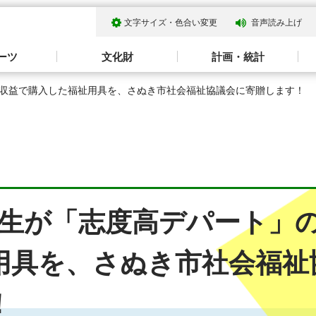
文字サイズ・色合い変更
音声読み上げ
ーツ
文化財
計画・統計
の収益で購入した福祉用具を、さぬき市社会福祉協議会に寄贈します！
年生が「志度高デパート」
用具を、さぬき市社会福祉
！