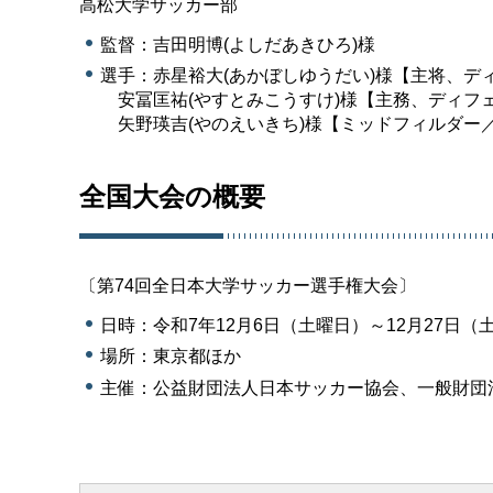
高松大学サッカー部
監督：吉田明博(よしだあきひろ)様
選手：赤星裕大(あかぼしゆうだい)様【主将、デ
安冨匡祐(やすとみこうすけ)様【主務、ディフ
矢野瑛吉(やのえいきち)様【ミッドフィルダー
全国大会の概要
〔第74回全日本大学サッカー選手権大会〕
日時：令和7年12月6日（土曜日）～12月27日（
場所：東京都ほか
主催：公益財団法人日本サッカー協会、一般財団