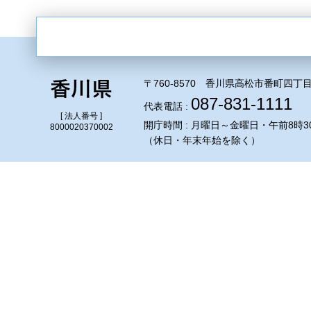
〒760-8570 香川県高松市番町四丁目
087-831-1111
代表電話 :
[ 法人番号 ]
開庁時間 : 月曜日～金曜日・午前8時3
8000020370002
（休日・年末年始を除く）